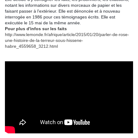
notant les informations sur divers morceaux de papier et les
faisant passer à l'extérieur. Elle est dénoncée et à nouveau
interrogée en 1986 pour ces témoignages écrits. Elle est
exécutée le 15 mai de la même année.
Pour plus d'infos sur les faits
http://www.lemonde.fr/afrique/article/2015/01/20/parler-de-rose-
une-histoire-de-la-terreur-sous-hissene-
habre_4559658_3212.html