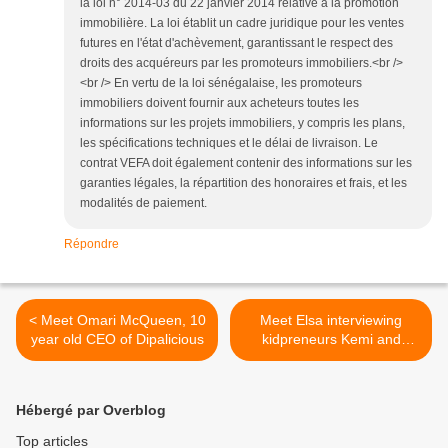
la loi n° 2014-03 du 22 janvier 2014 relative à la promotion
immobilière. La loi établit un cadre juridique pour les ventes
futures en l'état d'achèvement, garantissant le respect des
droits des acquéreurs par les promoteurs immobiliers.<br />
<br /> En vertu de la loi sénégalaise, les promoteurs
immobiliers doivent fournir aux acheteurs toutes les
informations sur les projets immobiliers, y compris les plans,
les spécifications techniques et le délai de livraison. Le
contrat VEFA doit également contenir des informations sur les
garanties légales, la répartition des honoraires et frais, et les
modalités de paiement.
Répondre
< Meet Omari McQueen, 10
Meet Elsa interviewing
year old CEO of Dipalicious
kidpreneurs Kemi and
Kiisha, CEOs of
KishemWorld >
Hébergé par Overblog
Top articles