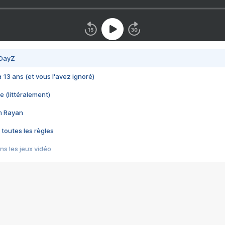
 DayZ
 a 13 ans (et vous l'avez ignoré)
e (littéralement)
im Rayan
 toutes les règles
s les jeux vidéo
us choquant de Rockstar ? - Le scandale BULLY
e plus moche de Steam
du RÊVE tourne au CAUCHEMAR
pendant 8 heures