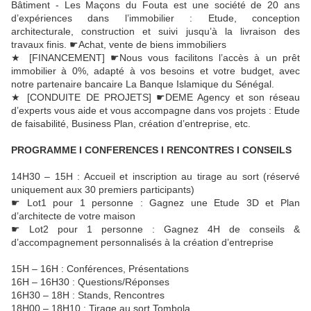
Bâtiment - Les Maçons du Fouta est une société de 20 ans
d’expériences dans l’immobilier : Etude, conception
architecturale, construction et suivi jusqu’à la livraison des
travaux finis. ☛Achat, vente de biens immobiliers
★ [FINANCEMENT] ☛Nous vous facilitons l’accès à un prêt
immobilier à 0%, adapté à vos besoins et votre budget, avec
notre partenaire bancaire La Banque Islamique du Sénégal.
★ [CONDUITE DE PROJETS] ☛DEME Agency et son réseau
d’experts vous aide et vous accompagne dans vos projets : Etude
de faisabilité, Business Plan, création d’entreprise, etc.
PROGRAMME I CONFERENCES I RENCONTRES I CONSEILS
14H30 – 15H : Accueil et inscription au tirage au sort (réservé
uniquement aux 30 premiers participants)
☛ Lot1 pour 1 personne : Gagnez une Etude 3D et Plan
d’architecte de votre maison
☛ Lot2 pour 1 personne : Gagnez 4H de conseils &
d’accompagnement personnalisés à la création d’entreprise
15H – 16H : Conférences, Présentations
16H – 16H30 : Questions/Réponses
16H30 – 18H : Stands, Rencontres
18H00 – 18H10 : Tirage au sort Tombola