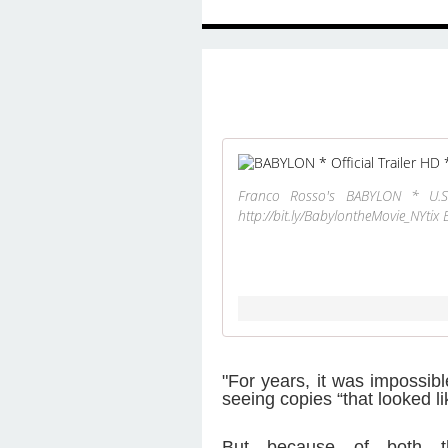
Franco Rosso's BABYLON * U.
http://bit.ly/BabylontheMovie_NYtix
"For years, it was impossibl
seeing copies “that looked l
But because of both the