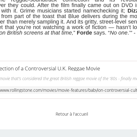
er they could. After the film finally came out on DVD
 with it. Grime musicians started namechecking it;
Diz
rom part of the toast that Blue delivers during the mo
er than merely sampling it. And its gritty, street-level s
that you’re not watching a work of fiction — hasn’t los
n British screens at that time,
”
Forde
says. “
No one
.’" 
rection of a Controversial U.K. Reggae Movie
ovie that's considered the great British reggae movie of the '80s - finally ma
/www.rollingstone.com/movies/movie-features/babylon-controversial-cu
Retour à l'accueil