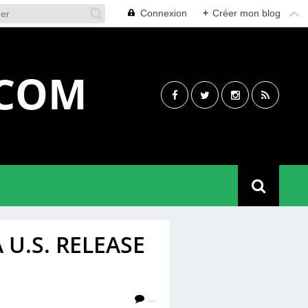
Connexion
+
Créer mon blog
.COM
 U.S. RELEASE
…