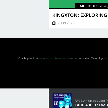
MUSIC, UK, 2026
2 Juin 2026
Voir le profil de
www.afrocultureblog.com
sur le portail Overblog
FACE A - un podcast 
FACE A #30 : Eve A