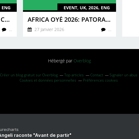
, ENG
EVENT, UK, 2026, ENG
KINGXTON: EXPLORING CULTURAL HERITAGE THROUGH MUSIC
AFRICA OYÉ 2026: PATORANKING, FULU MIZIKI & FATOUMATA DIAWARA HEADLINE FESTIVAL
…
27 Janvier 2026
…
Hébergé par
Overblog
Créer un blog gratuit sur Overblog
Top articles
Contact
Signaler un abus
Cookies et données personnelles
Préférences cookies
Purecharts
ngeli raconte "Avant de partir"