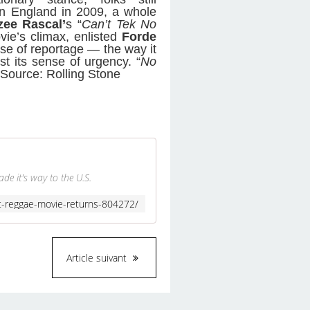
 in England in 2009, a whole
zee Rascal’
s “
Can’t Tek No
vie’s climax, enlisted
Forde
ense of reportage — the way it
t its sense of urgency. “
No
- Source: Rolling Stone
de it's way to the U.S.
lt-reggae-movie-returns-804272/
Article suivant