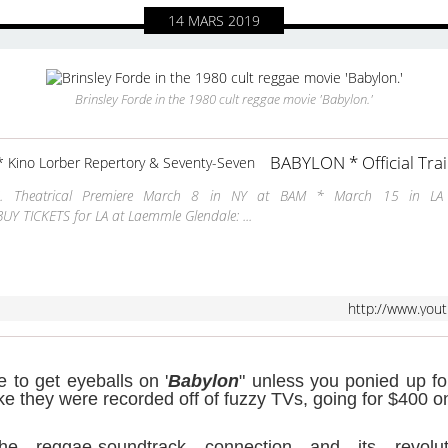
14
MARS
2019
Brinsley Forde in the 1980 cult reggae movie 'Babylon.'
S. Theatrical Premiere March 8 in NY at BAM * March 15 in LA
 BUY TICKETS for LA at Laemmle Glendale: ...
http://www.you
e to get eyeballs on '
Babylon
" unless you ponied up f
ike they were recorded off of fuzzy TVs, going for $400 o
 reggae-soundtrack connection and its revolutio