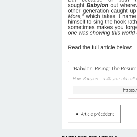
sought
Babylon
out wherev
other generation caught up
More,”
which takes it name f
himself to sing the hook rath
sometimes makes you forget 
one was showing this world o
Read the full article below:
'Babylon' Rising: The Resur
How 'Babylon' - a 40-year-old cult m
https:/
Article précédent