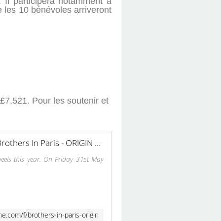
. Il participera notamment à
e les 10 bénévoles arriveront
 £7,521. Pour les soutenir et
Click here to support Brothers In Paris - ORIGIN organised by Toksy Toks
eels this year. On Friday 31st May
.com/f/brothers-in-paris-origin