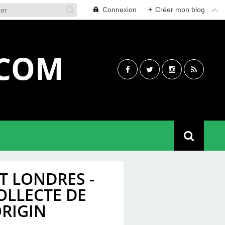
Connexion
+
Créer mon blog
.COM
 LONDRES -
OLLECTE DE
RIGIN