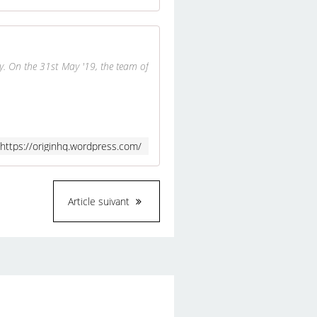
ty. On the 31st May '19, the team of
https://originhq.wordpress.com/
Article suivant