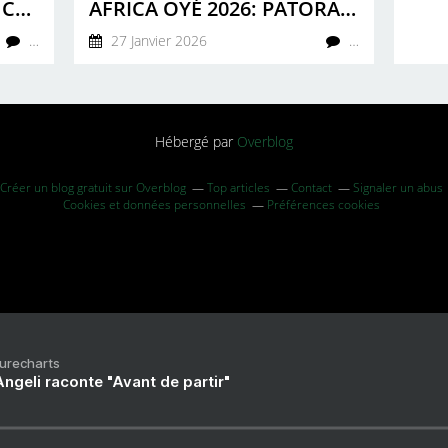
KINGXTON: EXPLORING CULTURAL HERITAGE THROUGH MUSIC
AFRICA OYÉ 2026: PATORANKING, FULU MIZIKI & FATOUMATA DIAWARA HEADLINE FESTIVAL
…
27 Janvier 2026
…
Hébergé par
Overblog
Créer un blog gratuit sur Overblog
Top articles
Contact
Signaler un abus
Cookies et données personnelles
Préférences cookies
Purecharts
ngeli raconte "Avant de partir"