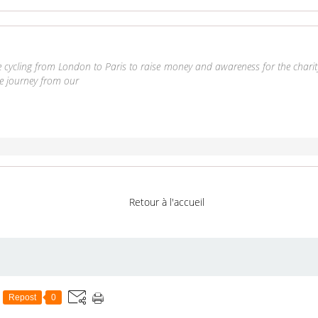
are cycling from London to Paris to raise money and awareness for the chari
e journey from our
Retour à l'accueil
Repost
0