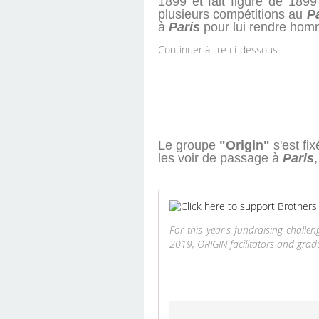
1899 et fait figure de 1899
plusieurs compétitions au
P
à
Paris
pour lui rendre ho
Continuer à lire ci-dessous
Le groupe
"Origin"
s'est fi
les voir de passage à
Paris
For this year's fundraising chall
2019, ORIGIN facilitators and gradua