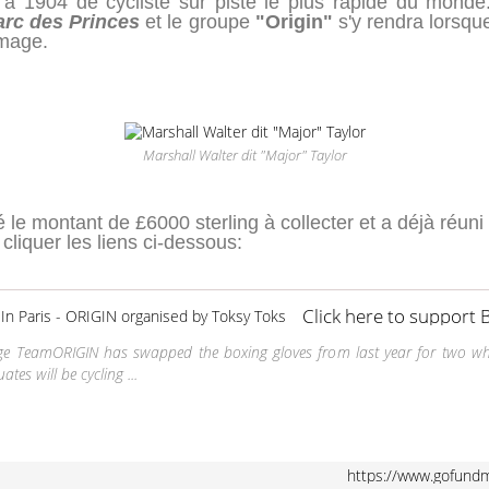
 à 1904 de cycliste sur piste le plus rapide du monde
arc des Princes
et le groupe
"Origin"
s'y rendra lorsqu
mmage.
Marshall Walter dit "Major" Taylor
xé le montant de £6000 sterling à collecter et a déjà réuni
, cliquer les liens ci-dessous:
enge TeamORIGIN has swapped the boxing gloves from last year for two wh
tes will be cycling ...
https://www.gofundme