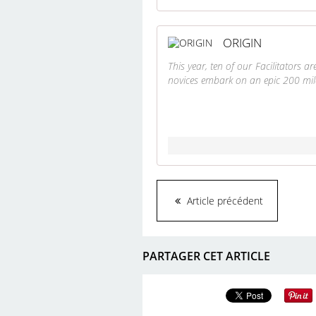
ORIGIN
This year, ten of our Facilitators 
novices embark on an epic 200 mil
Article précédent
PARTAGER CET ARTICLE