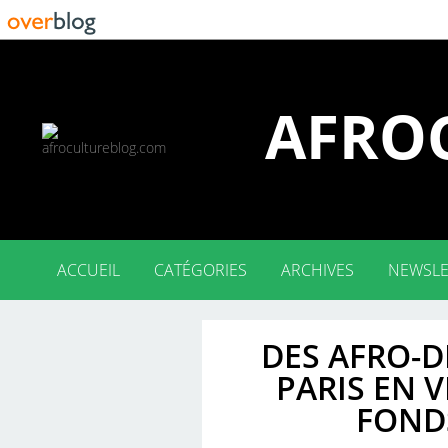
AFRO
ACCUEIL
CATÉGORIES
ARCHIVES
NEWSLE
ENG (134)
FR (84)
2026
2025
2024
2023
2022
2021
2020
2019
2018
DES AFRO-
PARIS EN 
FOND