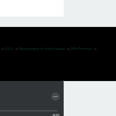
C.G.U.
Rémunération en droits d'auteur
Offre Premium
-9:01