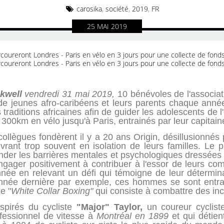
carosika
,
société
,
2019
,
FR
25
MAI
2019
kwell
vendredi 31 mai 2019,
10 bénévoles de l'associati
 de jeunes afro-caribéens et leurs parents chaque anné
 traditions africaines afin de guider les adolescents de 
 300km en vélo jusqu'à Paris, entrainés par leur capitai
ollègues fondèrent il y a 20 ans Origin, désillusionnés p
uvrant trop souvent en isolation de leurs familles. Le
ender les barrières mentales et psychologiques dressées 
ngager positivement à contribuer à l'essor de leurs com
ée en relevant un défi qui témoigne de leur détermina
L'année dernière par exemple, ces hommes se sont entra
e "
White Collar Boxing"
qui consiste à combattre des inc
nspirés du cycliste
"Major" Taylor,
un coureur cyclist
essionnel de vitesse à
Montréal en 1899
et qui détie