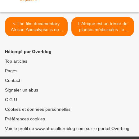
Répondre
< The film documentary
L’Afrique est un trésor de
African Apocalypse is now
plantes médicinales : en
available in Hausa
voici cinq qui sont
populaires >
Hébergé par Overblog
Top articles
Pages
Contact
Signaler un abus
C.G.U.
Cookies et données personnelles
Préférences cookies
Voir le profil de www.afrocultureblog.com sur le portail Overblog