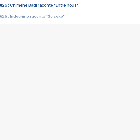
#26 : Chimène Badi raconte "Entre nous"
#25 : Indochine raconte "3e sexe"
#24 : Zaho raconte "C'est chelou"
#23 : Patrick Bruel raconte "Au café des délices"
#22 : Kyo raconte "Le chemin"
#21 : Nolwenn Leroy raconte "Cassé"
#20 : Patrick Hernandez raconte "Born to be alive"
#19 : Lorie raconte "Près de moi"
#18 : Michael Jones raconte "A nos actes manqués" (avec Jean-Jacque
#17 : Khaled raconte "Aïcha"
#16 : Corneille raconte "Parce qu'on vient de loin"
#15 : Indochine raconte "L'aventurier"