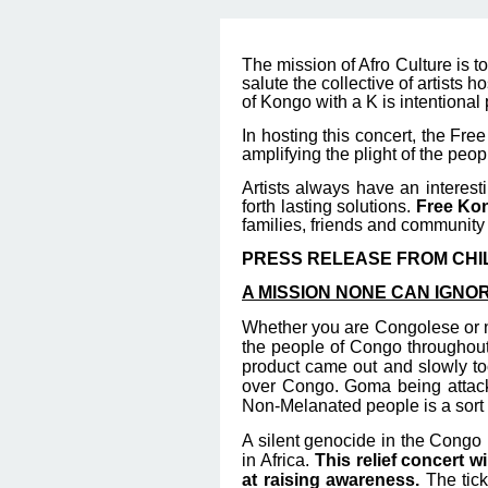
The mission of Afro Culture is 
salute the collective of artists h
of Kongo with a K is intentional
In hosting this concert, the Fre
amplifying the plight of the peo
Artists always have an interest
forth lasting solutions.
Free Kon
families, friends and community 
PRESS RELEASE FROM CHI
A MISSION NONE CAN IGNO
Whether you are Congolese or not,
the people of Congo throughou
product came out and slowly too
over Congo. Goma being attac
Non-Melanated people is a sort o
A silent genocide in the Congo 
in Africa.
This relief concert 
at raising awareness.
The tic