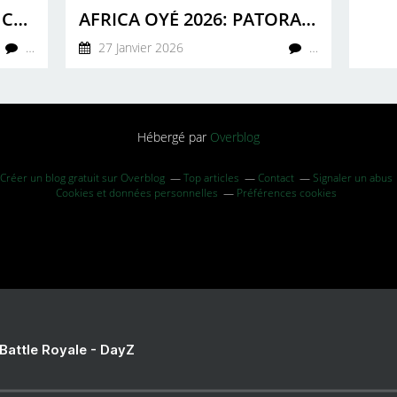
KINGXTON: EXPLORING CULTURAL HERITAGE THROUGH MUSIC
AFRICA OYÉ 2026: PATORANKING, FULU MIZIKI & FATOUMATA DIAWARA HEADLINE FESTIVAL
…
27 Janvier 2026
…
Hébergé par
Overblog
Créer un blog gratuit sur Overblog
Top articles
Contact
Signaler un abus
Cookies et données personnelles
Préférences cookies
 Battle Royale - DayZ