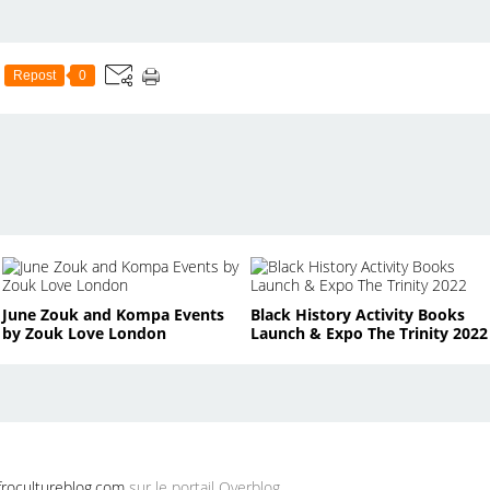
Repost
0
June Zouk and Kompa Events
Black History Activity Books
by Zouk Love London
Launch & Expo The Trinity 2022
rocultureblog.com
sur le portail Overblog