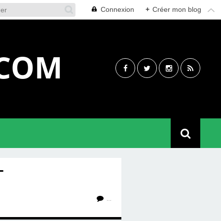
Connexion
+
Créer mon blog
.COM
T
…