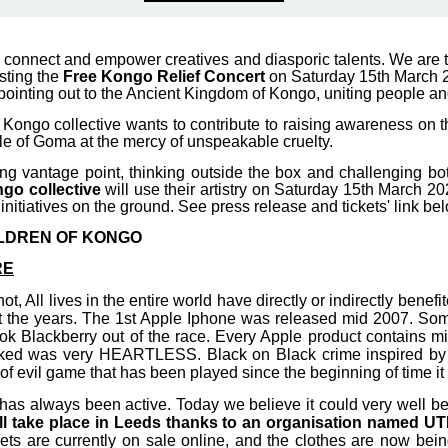
to connect and empower creatives and diasporic talents. We are 
osting the
Free Kongo Relief Concert
on Saturday 15th March 
 pointing out to the Ancient Kingdom of Kongo, uniting people an
e Kongo collective wants to contribute to raising awareness on t
ple of Goma at the mercy of unspeakable cruelty.
ing vantage point, thinking outside the box and challenging bo
go collective
will use their artistry on Saturday 15th March 202
initiatives on the ground. See press release and tickets' link be
LDREN OF KONGO
RE
 All lives in the entire world have directly or indirectly benefi
t the years. The 1st Apple Iphone was released mid 2007. 
k Blackberry out of the race. Every Apple product contains min
ked was very HEARTLESS. Black on Black crime inspired by 
f evil game that has been played since the beginning of time it
has always been active. Today we believe it could very well be
will take place in Leeds thanks to an organisation named 
kets are currently on sale online, and the clothes are now bein