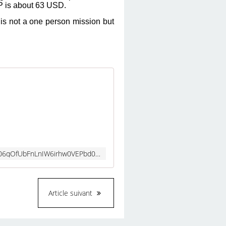
P is about 63 USD.
 is not a one person mission but
https://my-store-10546f8.creator-spring.com/?fbclid=PAY2xjawIoQhtleHRuA2FlbQIxMAABppE5VAV6tmT06qOfUbFnLnIW6irhw0VEPbd0bSizMLNeYd7vgAwpJdIeaA_aem_FKtGSw7TAp7ElRb8snMs3A
Article suivant