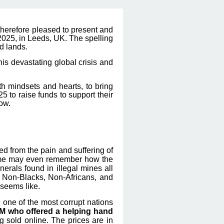
therefore pleased to present and
2025, in Leeds, UK.
The spelling
d lands.
his devastating global crisis and
th mindsets and hearts, to bring
5 to raise funds to support their
low.
ted from the pain and suffering of
Some may even remember how the
erals found in illegal mines all
Non-Blacks, Non-Africans, and
 seems like.
 one of the most corrupt nations
UTM who offered a helping hand
g sold online. The prices are in