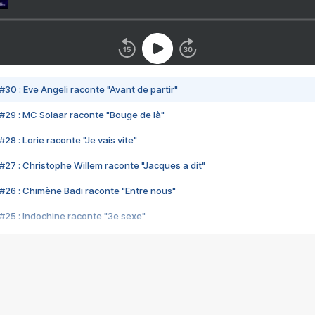
#30 : Eve Angeli raconte "Avant de partir"
#29 : MC Solaar raconte "Bouge de là"
28 : Lorie raconte "Je vais vite"
#27 : Christophe Willem raconte "Jacques a dit"
#26 : Chimène Badi raconte "Entre nous"
#25 : Indochine raconte "3e sexe"
#24 : Zaho raconte "C'est chelou"
#23 : Patrick Bruel raconte "Au café des délices"
#22 : Kyo raconte "Le chemin"