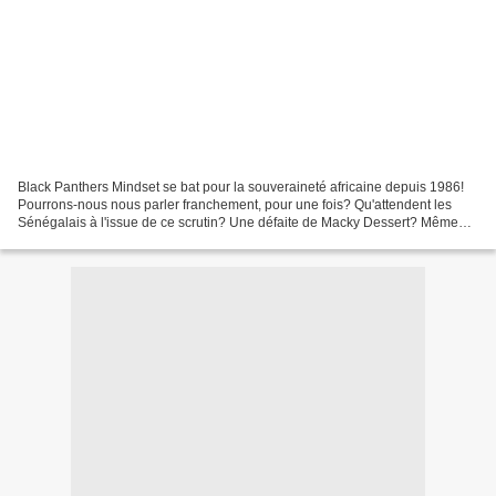
Black Panthers Mindset se bat pour la souveraineté africaine depuis 1986!
Pourrons-nous nous parler franchement, pour une fois? Qu'attendent les
Sénégalais à l'issue de ce scrutin? Une défaite de Macky Dessert? Même
pas en rêve. Ce dernier est le pion...