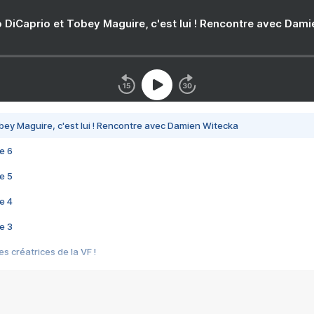
 DiCaprio et Tobey Maguire, c'est lui ! Rencontre avec Dam
bey Maguire, c'est lui ! Rencontre avec Damien Witecka
e 6
e 5
e 4
e 3
s créatrices de la VF !
e 2
e 1