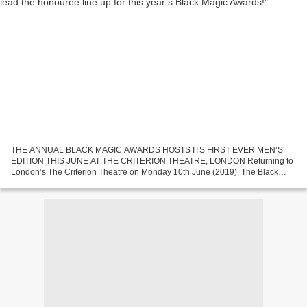
THE ANNUAL BLACK MAGIC AWARDS HOSTS ITS FIRST EVER MEN’S
EDITION THIS JUNE AT THE CRITERION THEATRE, LONDON Returning to
London’s The Criterion Theatre on Monday 10th June (2019), The Black
Magic Awards will look to celebrate and honour the brilliant...