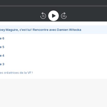
bey Maguire, c'est lui ! Rencontre avec Damien Witecka
e 6
e 5
e 4
e 3
s créatrices de la VF !
e 2
e 1
e Mektoub My Love arrive enfin ! Rencontre avec Shaïn Boumedine et Sal