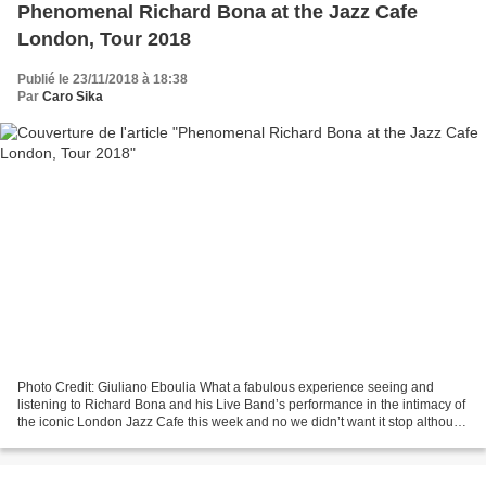
Phenomenal Richard Bona at the Jazz Cafe
London, Tour 2018
Publié le 23/11/2018 à 18:38
Par
Caro Sika
Photo Credit: Giuliano Eboulia What a fabulous experience seeing and
listening to Richard Bona and his Live Band’s performance in the intimacy of
the iconic London Jazz Cafe this week and no we didn’t want it stop although
he tried hard (for almost 30mns...