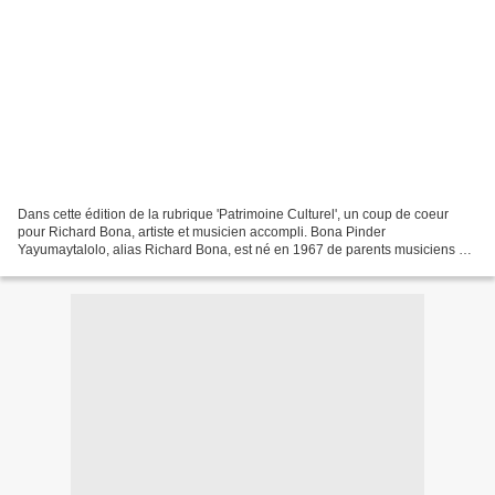
Dans cette édition de la rubrique 'Patrimoine Culturel', un coup de coeur
pour Richard Bona, artiste et musicien accompli. Bona Pinder
Yayumaytalolo, alias Richard Bona, est né en 1967 de parents musiciens à
Minta, au Cameroun. Il se fait d’abord connaître...