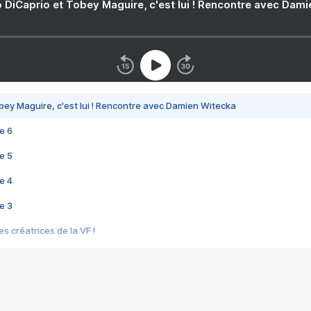
 DiCaprio et Tobey Maguire, c'est lui ! Rencontre avec Dam
bey Maguire, c'est lui ! Rencontre avec Damien Witecka
e 6
e 5
e 4
e 3
s créatrices de la VF !
e 2
e 1
e Mektoub My Love arrive enfin ! Rencontre avec Shaïn Boumedine et Sal