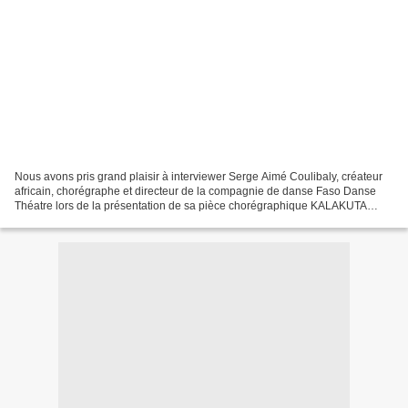
Nous avons pris grand plaisir à interviewer Serge Aimé Coulibaly, créateur
africain, chorégraphe et directeur de la compagnie de danse Faso Danse
Théatre lors de la présentation de sa pièce chorégraphique KALAKUTA
REPUBLIK au Barbican Centre pour sa 100ème...