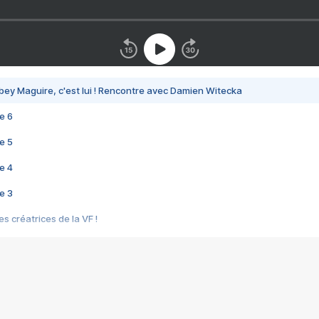
bey Maguire, c'est lui ! Rencontre avec Damien Witecka
e 6
e 5
e 4
e 3
s créatrices de la VF !
e 2
e 1
e Mektoub My Love arrive enfin ! Rencontre avec Shaïn Boumedine et Sal