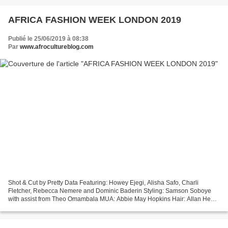
AFRICA FASHION WEEK LONDON 2019
Publié le 25/06/2019 à 08:38
Par
www.afrocultureblog.com
Shot & Cut by Pretty Data Featuring: Howey Ejegi, Alisha Safo, Charli
Fletcher, Rebecca Nemere and Dominic Baderin Styling: Samson Soboye
with assist from Theo Omambala MUA: Abbie May Hopkins Hair: Allan Henry
Designs by: Soboye, Vanessa Gounden, Bwanawilly,...