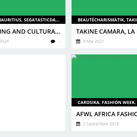
DANCE, MAURITIUS, SEGATASTICDANCERS, 2024, CULTURALSTYLEWEEK, FASHION, FASHION WEEK, CAROSIKA, ENG
STUNNING AND CULTURALLY RICH PERFORMANCE FROM THE SEGATASTIC DANCERS AT THE CULTURAL STYLE WEEK LONDON EXPO
2024
…
9 Mai 2021
2 Septembre 2018