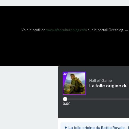
Voir le profil de
www.afrocultureblog.com
sur le portail Overblog
Hall of Game
La folle origine du
0:00
La folle origine du Battle Royale -