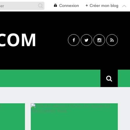
Connexion
+
Créer mon blog
.COM