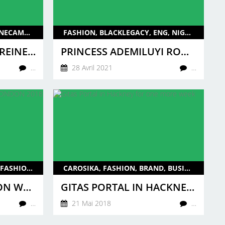
BEAUTÉCHARISMATIK, TAKINECAMARA, FASHION, MODE, CAROSIKA, FR, MALI
FASHION, BLACKLEGACY, ENG, NIGERIA, UK, AFRICA FASHION WEEK, PRINCESS ADEMILUYI RONKE
TAKINE CAMARA, LA REINE DU BAZIN
PRINCESS ADEMILUYI RONKE, THE FOUNDER OF AFRICA FASHION WEEK
…
28 Avril 2021
…
CAROSIKA, FASHION WEEK, FASHION, INTERVIEW, AFWL, ENG, UK, 2018
CAROSIKA, FASHION, BRAND, BUSINESS, 2018, ENG, UK
AFWL AFRICA FASHION WEEK LONDON 2018
GITAS PORTAL IN HACKNEY FOR ONE MORE WEEK
…
21 Mai 2018
…