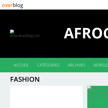
AFRO
ACCUEIL
CATÉGORIES
ARCHIVES
NEWSLE
FASHION
ENG (134)
FR (84)
2026
2025
2024
2023
2022
2021
2020
2019
2018