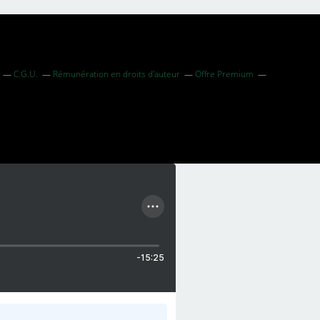
C.G.U.
Rémunération en droits d'auteur
Offre Premium
-15:25