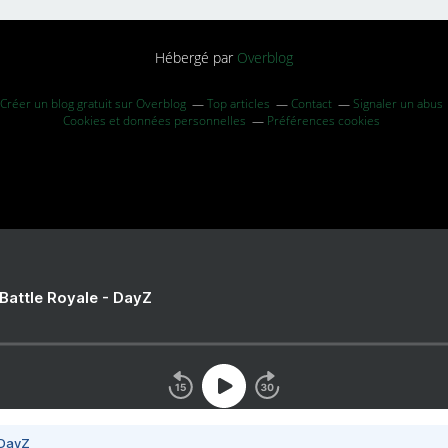
Hébergé par
Overblog
Créer un blog gratuit sur Overblog
Top articles
Contact
Signaler un abus
Cookies et données personnelles
Préférences cookies
 Battle Royale - DayZ
 DayZ