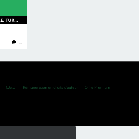
SOCIETY, ANCESTRAL PEOPLE, TURKANA, ENG, KENYA, AFRICA
…
C.G.U.
Rémunération en droits d'auteur
Offre Premium