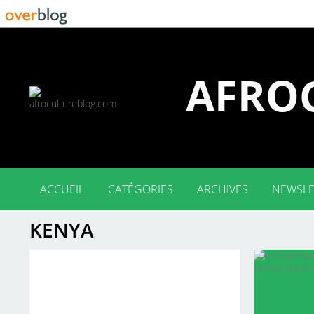
AFRO
ACCUEIL
CATÉGORIES
ARCHIVES
NEWSLE
KENYA
ENG (134)
FR (84)
2026
2025
2024
2023
2022
2021
2020
2019
2018