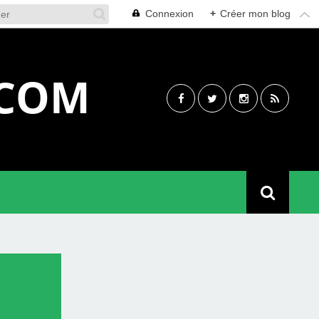
Connexion
+
Créer mon blog
.COM