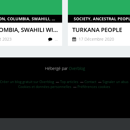
EDUCATION, COLUMBIA, SWAHILI, 2023, KENYA, AFRICA, ENG
IN COLOMBIA, SWAHILI WILL NOW BE PART OF THE SCHOOL CURRICULUM!
TURKANA PEOPLE
et 2023
…
17 Décembre 2020
Hébergé par
Overblog
Créer un blog gratuit sur Overblog
Top articles
Contact
Signaler un abus
Cookies et données personnelles
Préférences cookies