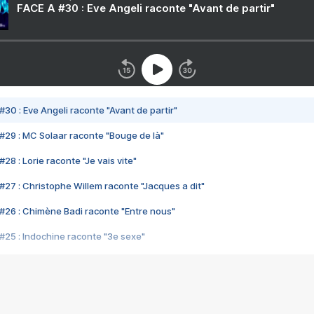
FACE A #30 : Eve Angeli raconte "Avant de partir"
#30 : Eve Angeli raconte "Avant de partir"
#29 : MC Solaar raconte "Bouge de là"
28 : Lorie raconte "Je vais vite"
#27 : Christophe Willem raconte "Jacques a dit"
#26 : Chimène Badi raconte "Entre nous"
#25 : Indochine raconte "3e sexe"
#24 : Zaho raconte "C'est chelou"
#23 : Patrick Bruel raconte "Au café des délices"
#22 : Kyo raconte "Le chemin"