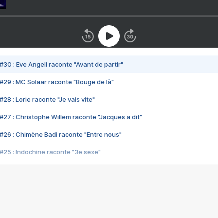
#30 : Eve Angeli raconte "Avant de partir"
#29 : MC Solaar raconte "Bouge de là"
28 : Lorie raconte "Je vais vite"
#27 : Christophe Willem raconte "Jacques a dit"
#26 : Chimène Badi raconte "Entre nous"
#25 : Indochine raconte "3e sexe"
#24 : Zaho raconte "C'est chelou"
#23 : Patrick Bruel raconte "Au café des délices"
#22 : Kyo raconte "Le chemin"