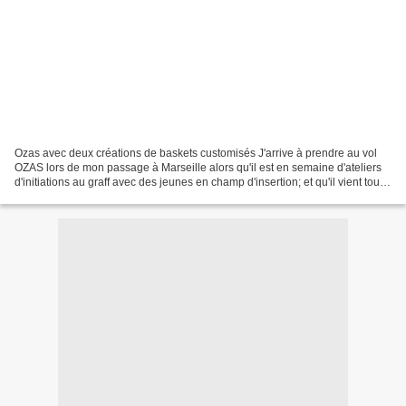
Ozas avec deux créations de baskets customisés J'arrive à prendre au vol
OZAS lors de mon passage à Marseille alors qu'il est en semaine d'ateliers
d'initiations au graff avec des jeunes en champ d'insertion; et qu'il vient tout
juste de finir de poser...