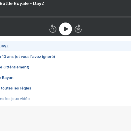
 Battle Royale - DayZ
 DayZ
 a 13 ans (et vous l'avez ignoré)
e (littéralement)
im Rayan
 toutes les règles
s les jeux vidéo
us choquant de Rockstar ? - Le scandale BULLY
e plus moche de Steam
du RÊVE tourne au CAUCHEMAR