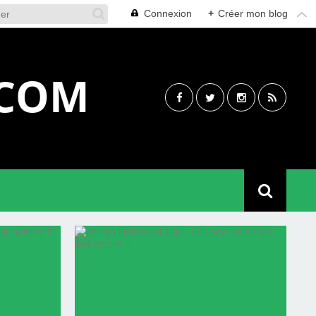
Connexion
+
Créer mon blog
.COM