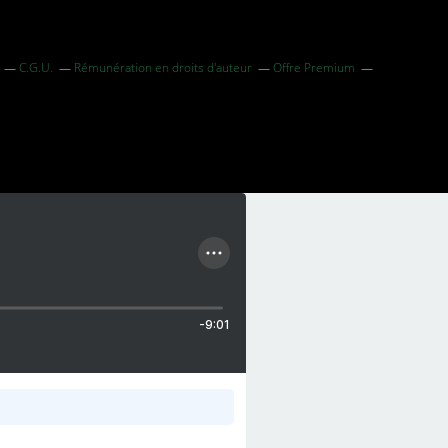
C.G.U.
Rémunération en droits d'auteur
Offre Premium
-9:01