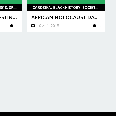
CAROSIKA, ARTIST, MUSIC, 2018, SRISE, ENG, GUADELOUPE, UK
CAROSIKA, BLACKHISTORY, SOCIETY, SANKOFADAY, ENG, UK, 2018, EVENTS, SHEZAL LAING
S.RISE : AN ARTIST DESTINED TO GREAT HEIGHTS !!
AFRICAN HOLOCAUST DAY - EDUCATE, CELEBRATE AND INSPIRE !!
…
10 Août 2018
…