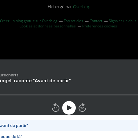
Hébergé par
Overblog
Créer un blog gratuit sur Overblog
Top articles
Contact
Signaler un abus
Cookies et données personnelles
Préférences cookies
Purecharts
ngeli raconte "Avant de partir"
vant de partir"
Bouge de là"