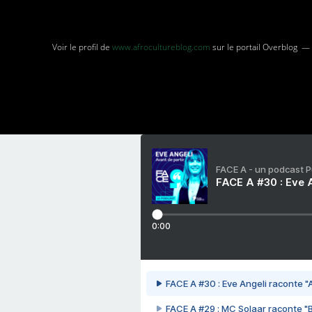
Voir le profil de
www.afrocultureblog.com
sur le portail Overblog
FACE A - un podcast 
FACE A #30 : Eve A
0:00
FACE A #30 : Eve Angeli raconte "A
FACE A #29 : MC Solaar raconte "