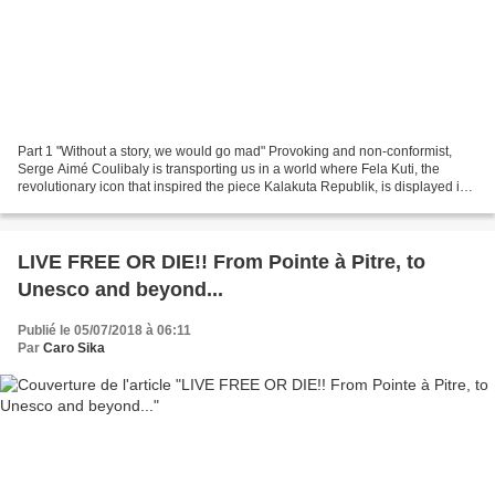
Part 1 "Without a story, we would go mad" Provoking and non-conformist,
Serge Aimé Coulibaly is transporting us in a world where Fela Kuti, the
revolutionary icon that inspired the piece Kalakuta Republik, is displayed in
3D through his musical greatness,...
LIVE FREE OR DIE!! From Pointe à Pitre, to
Unesco and beyond...
Publié le 05/07/2018 à 06:11
Par
Caro Sika