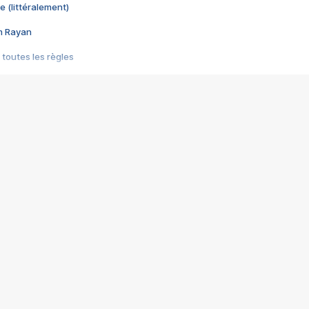
e (littéralement)
im Rayan
 toutes les règles
s les jeux vidéo
us choquant de Rockstar ? - Le scandale BULLY
e plus moche de Steam
du RÊVE tourne au CAUCHEMAR
pendant 8 heures
it… à tort
umiliés par un jeu vidéo
ire - Final Fantasy 8
ti un empire - Age of Empires
story DOFUS