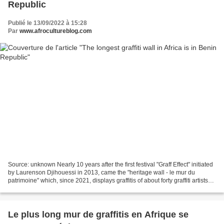
Republic
Publié le 13/09/2022 à 15:28
Par
www.afrocultureblog.com
Source: unknown Nearly 10 years after the first festival "Graff Effect" initiated
by Laurenson Djihouessi in 2013, came the "heritage wall - le mur du
patrimoine" which, since 2021, displays graffitis of about forty graffiti artists
from Africa and the...
Le plus long mur de graffitis en Afrique se