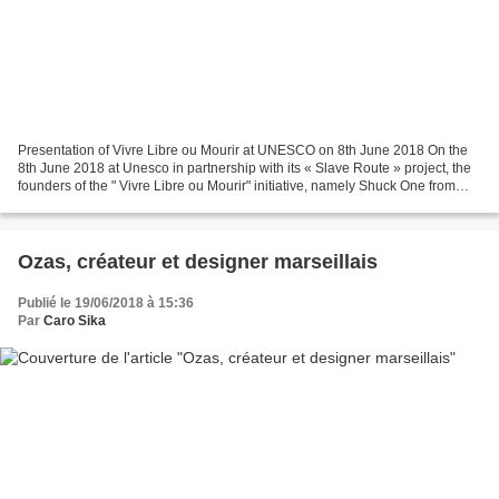
Presentation of Vivre Libre ou Mourir at UNESCO on 8th June 2018 On the
8th June 2018 at Unesco in partnership with its « Slave Route » project, the
founders of the " Vivre Libre ou Mourir" initiative, namely Shuck One from
Guadeloupe and Emily Gonneau...
Ozas, créateur et designer marseillais
Publié le 19/06/2018 à 15:36
Par
Caro Sika