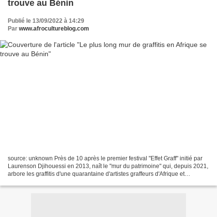
trouve au Bénin
Publié le 13/09/2022 à 14:29
Par
www.afrocultureblog.com
source: unknown Près de 10 après le premier festival "Effet Graff" initié par
Laurenson Djihouessi en 2013, naît le "mur du patrimoine" qui, depuis 2021,
arbore les graffitis d'une quarantaine d'artistes graffeurs d'Afrique et
d'Occident, visant à conter...